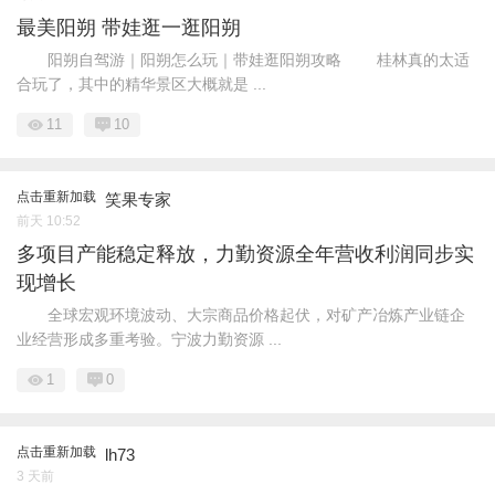
最美阳朔 带娃逛一逛阳朔
阳朔自驾游｜阳朔怎么玩｜带娃逛阳朔攻略 桂林真的太适
合玩了，其中的精华景区大概就是 ...
11
10
点击重新加载
笑果专家
前天 10:52
多项目产能稳定释放，力勤资源全年营收利润同步实
现增长
全球宏观环境波动、大宗商品价格起伏，对矿产冶炼产业链企
业经营形成多重考验。宁波力勤资源 ...
1
0
点击重新加载
lh73
3 天前