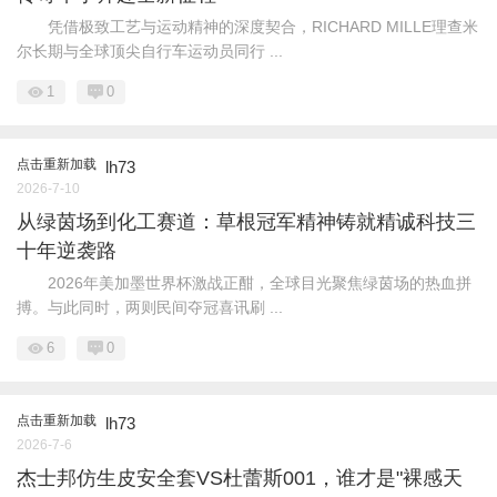
凭借极致工艺与运动精神的深度契合，RICHARD MILLE理查米
尔长期与全球顶尖自行车运动员同行 ...
1
0
点击重新加载
lh73
2026-7-10
从绿茵场到化工赛道：草根冠军精神铸就精诚科技三
十年逆袭路
2026年美加墨世界杯激战正酣，全球目光聚焦绿茵场的热血拼
搏。与此同时，两则民间夺冠喜讯刷 ...
6
0
点击重新加载
lh73
2026-7-6
杰士邦仿生皮安全套VS杜蕾斯001，谁才是"裸感天