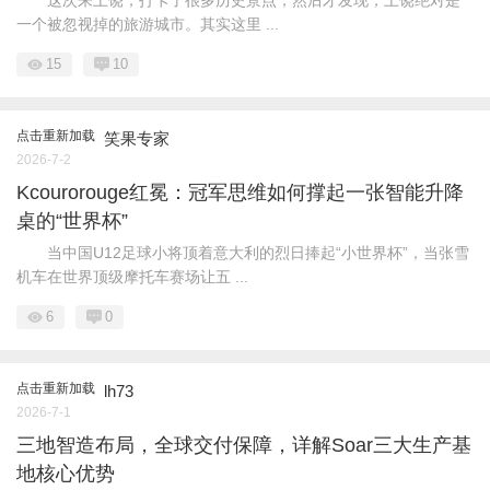
这次来上饶，打卡了很多历史景点，然后才发现，上饶绝对是
一个被忽视掉的旅游城市。其实这里 ...
15
10
点击重新加载
笑果专家
2026-7-2
Kcourorouge红冕：冠军思维如何撑起一张智能升降
桌的“世界杯”
当中国U12足球小将顶着意大利的烈日捧起“小世界杯”，当张雪
机车在世界顶级摩托车赛场让五 ...
6
0
点击重新加载
lh73
2026-7-1
三地智造布局，全球交付保障，详解Soar三大生产基
地核心优势