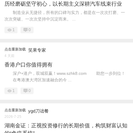
历经磨砺坚守初心，以长期主义深耕汽车线束行业
制造业从无捷径，所有的口碑与实力，都是在一次次打磨、一
次次突破、一次次坚持中沉淀而来。 ...
1
0
点击重新加载
笑果专家
4 天前
香港户口你值得拥有
深户+港户，双城双赢！www.szhk8.com 助您一步到位！
在粤港澳大湾区加速融合的今 ...
1
0
点击重新加载
ygd刀诎餐
2026-7-25
湖南金证：正视投资修行的长期价值，构筑财富认知