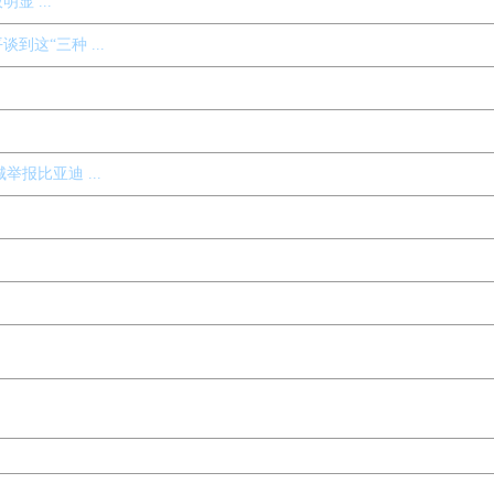
 ...
到这“三种 ...
报比亚迪 ...