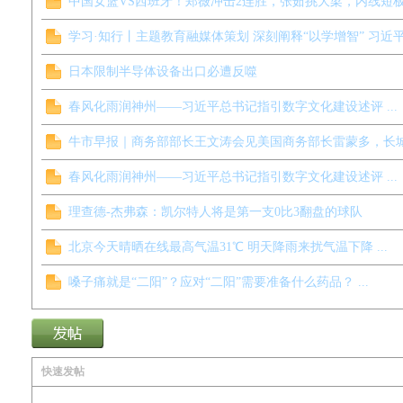
中国女篮VS西班牙！郑薇冲击2连胜，张茹挑大梁，内线短板明显
学习·知行丨主题教育融媒体策划 深刻阐释“以学增智” 习近平谈
日本限制半导体设备出口必遭反噬
春风化雨润神州——习近平总书记指引数字文化建设述评 ...
牛市早报｜商务部部长王文涛会见美国商务部长雷蒙多，长城举
春风化雨润神州——习近平总书记指引数字文化建设述评 ...
理查德-杰弗森：凯尔特人将是第一支0比3翻盘的球队
北京今天晴晒在线最高气温31℃ 明天降雨来扰气温下降 ...
嗓子痛就是“二阳”？应对“二阳”需要准备什么药品？ ...
快速发帖