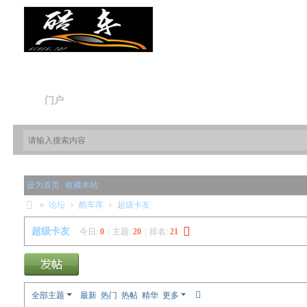
门户
论坛
设为首页
收藏本站
»
论坛
›
酷车库
›
超级卡友
酷
超级卡友
今日:
0
|
主题:
20
|
排名:
21
车
库
全部主题
最新
热门
热帖
精华
更多