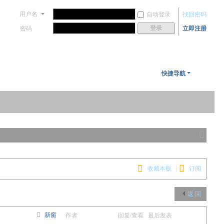
用户名
自动登录
找回密码
登录
密码
立即注册
快捷导航
切
换
到
收藏本版
|
订阅
窄
版
返 回
新窗
作者
回复/查看
最后发表