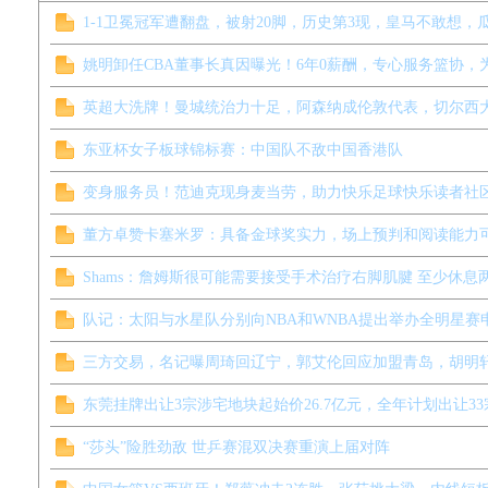
1-1卫冕冠军遭翻盘，被射20脚，历史第3现，皇马不敢想，瓜帅
姚明卸任CBA董事长真因曝光！6年0薪酬，专心服务篮协，为爱
英超大洗牌！曼城统治力十足，阿森纳成伦敦代表，切尔西大溃败
东亚杯女子板球锦标赛：中国队不敌中国香港队
变身服务员！范迪克现身麦当劳，助力快乐足球快乐读者社区活动
董方卓赞卡塞米罗：具备金球奖实力，场上预判和阅读能力可封王
Shams：詹姆斯很可能需要接受手术治疗右脚肌腱 至少休息两个
队记：太阳与水星队分别向NBA和WNBA提出举办全明星赛申请
三方交易，名记曝周琦回辽宁，郭艾伦回应加盟青岛，胡明轩谈
东莞挂牌出让3宗涉宅地块起始价26.7亿元，全年计划出让33宗 
“莎头”险胜劲敌 世乒赛混双决赛重演上届对阵